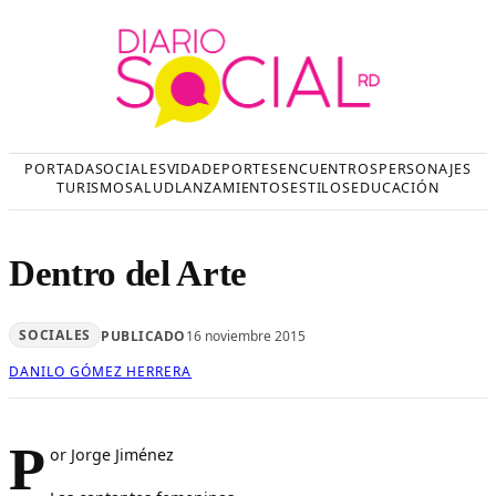
Saltar
al
contenido
PORTADA
SOCIALES
VIDA
DEPORTES
ENCUENTROS
PERSONAJES
TURISMO
SALUD
LANZAMIENTOS
ESTILOS
EDUCACIÓN
Dentro del Arte
SOCIALES
PUBLICADO
16 noviembre 2015
DANILO GÓMEZ HERRERA
P
or Jorge Jiménez