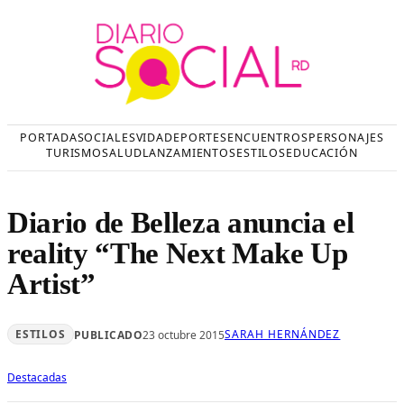
Saltar
al
contenido
PORTADA
SOCIALES
VIDA
DEPORTES
ENCUENTROS
PERSONAJES
TURISMO
SALUD
LANZAMIENTOS
ESTILOS
EDUCACIÓN
Diario de Belleza anuncia el
reality “The Next Make Up
Artist”
ESTILOS
SARAH HERNÁNDEZ
PUBLICADO
23 octubre 2015
Destacadas