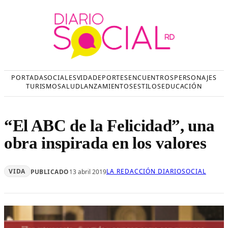
Saltar
al
contenido
PORTADA
SOCIALES
VIDA
DEPORTES
ENCUENTROS
PERSONAJES
TURISMO
SALUD
LANZAMIENTOS
ESTILOS
EDUCACIÓN
“El ABC de la Felicidad”, una
obra inspirada en los valores
VIDA
LA REDACCIÓN DIARIOSOCIAL
PUBLICADO
13 abril 2019