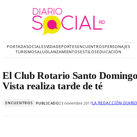
Saltar
al
contenido
PORTADA
SOCIALES
VIDA
DEPORTES
ENCUENTROS
PERSONAJES
TURISMO
SALUD
LANZAMIENTOS
ESTILOS
EDUCACIÓN
El Club Rotario Santo Domingo
Vista realiza tarde de té
ENCUENTROS
LA REDACCIÓN DIARI
PUBLICADO
23 noviembre 2017