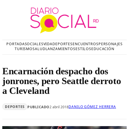
Saltar
al
contenido
PORTADA
SOCIALES
VIDA
DEPORTES
ENCUENTROS
PERSONAJES
TURISMO
SALUD
LANZAMIENTOS
ESTILOS
EDUCACIÓN
Encarnación despacho dos
jonrones, pero Seattle derroto
a Cleveland
DEPORTES
DANILO GÓMEZ HERRERA
PUBLICADO
2 abril 2018