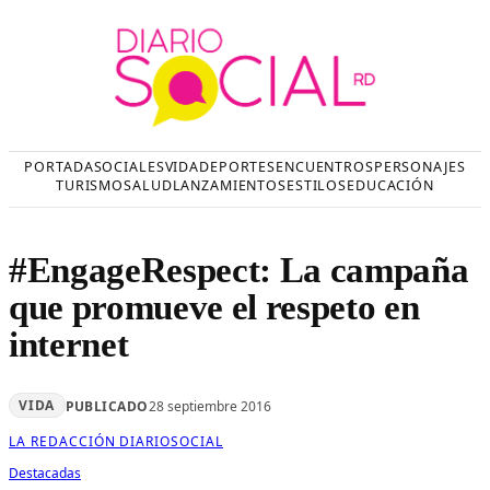
Saltar
al
contenido
PORTADA
SOCIALES
VIDA
DEPORTES
ENCUENTROS
PERSONAJES
TURISMO
SALUD
LANZAMIENTOS
ESTILOS
EDUCACIÓN
#EngageRespect: La campaña
que promueve el respeto en
internet
VIDA
PUBLICADO
28 septiembre 2016
LA REDACCIÓN DIARIOSOCIAL
Destacadas