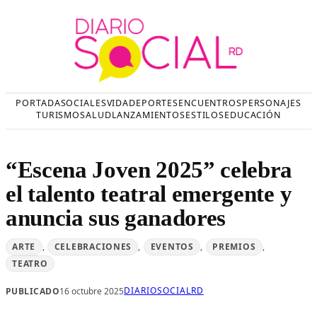
Saltar
al
contenido
PORTADA
SOCIALES
VIDA
DEPORTES
ENCUENTROS
PERSONAJES
TURISMO
SALUD
LANZAMIENTOS
ESTILOS
EDUCACIÓN
“Escena Joven 2025” celebra
el talento teatral emergente y
anuncia sus ganadores
ARTE
, 
CELEBRACIONES
, 
EVENTOS
, 
PREMIOS
, 
TEATRO
DIARIOSOCIALRD
PUBLICADO
16 octubre 2025