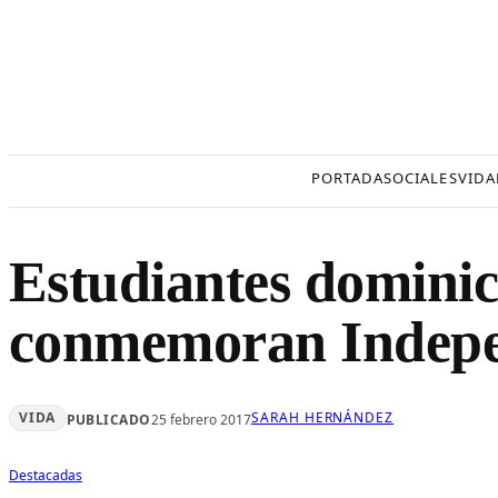
Saltar
al
contenido
PORTADA
SOCIALES
VIDA
Estudiantes domini
conmemoran Indepe
VIDA
SARAH HERNÁNDEZ
PUBLICADO
25 febrero 2017
Destacadas