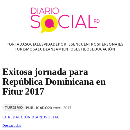
Saltar
al
contenido
PORTADA
SOCIALES
VIDA
DEPORTES
ENCUENTROS
PERSONAJES
TURISMO
SALUD
LANZAMIENTOS
ESTILOS
EDUCACIÓN
Exitosa jornada para
República Dominicana en
Fitur 2017
TURISMO
PUBLICADO
20 enero 2017
LA REDACCIÓN DIARIOSOCIAL
Destacadas