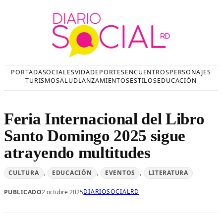
Saltar
al
contenido
PORTADA
SOCIALES
VIDA
DEPORTES
ENCUENTROS
PERSONAJES
TURISMO
SALUD
LANZAMIENTOS
ESTILOS
EDUCACIÓN
Feria Internacional del Libro
Santo Domingo 2025 sigue
atrayendo multitudes
CULTURA
, 
EDUCACIÓN
, 
EVENTOS
, 
LITERATURA
DIARIOSOCIALRD
PUBLICADO
2 octubre 2025