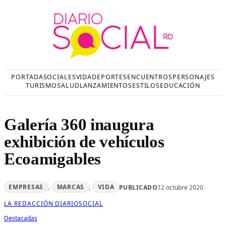
Saltar
al
contenido
PORTADA
SOCIALES
VIDA
DEPORTES
ENCUENTROS
PERSONAJES
TURISMO
SALUD
LANZAMIENTOS
ESTILOS
EDUCACIÓN
Galería 360 inaugura
exhibición de vehículos
Ecoamigables
EMPRESAS
, 
MARCAS
, 
VIDA
PUBLICADO
12 octubre 2020
LA REDACCIÓN DIARIOSOCIAL
Destacadas