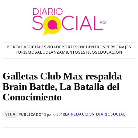
Saltar
al
contenido
PORTADA
SOCIALES
VIDA
DEPORTES
ENCUENTROS
PERSONAJES
TURISMO
SALUD
LANZAMIENTOS
ESTILOS
EDUCACIÓN
Galletas Club Max respalda
Brain Battle, La Batalla del
Conocimiento
VIDA
LA REDACCIÓN DIARIOSOCIAL
PUBLICADO
13 junio 2018