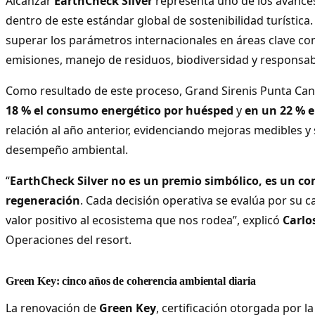
Alcanzar
EarthCheck Silver
representa uno de los avance
dentro de este estándar global de sostenibilidad turística. 
superar los parámetros internacionales en áreas clave co
emisiones, manejo de residuos, biodiversidad y responsabi
Como resultado de este proceso, Grand Sirenis Punta Ca
18 % el consumo energético por huésped
y
en un 22 % e
relación al año anterior, evidenciando mejoras medibles y
desempeño ambiental.
“
EarthCheck Silver no es un premio simbólico, es un co
regeneración
. Cada decisión operativa se evalúa por su 
valor positivo al ecosistema que nos rodea”, explicó
Carlo
Operaciones del resort.
Green Key: cinco años de coherencia ambiental diaria
La renovación de
Green Key
, certificación otorgada por l