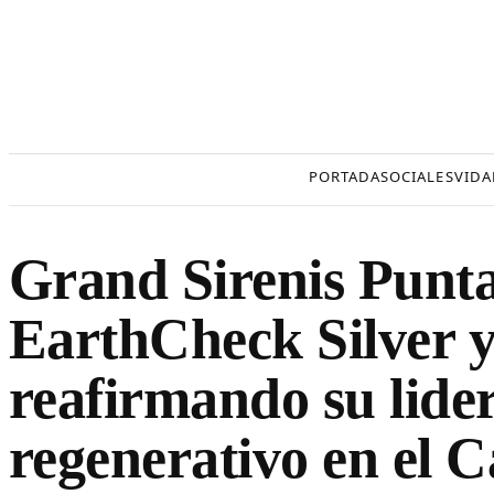
Saltar
al
contenido
PORTADA
SOCIALES
VIDA
Grand Sirenis Punt
EarthCheck Silver 
reafirmando su lide
regenerativo en el C