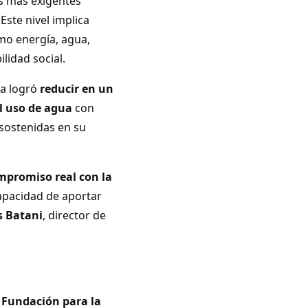
s más exigentes
Este nivel implica
mo energía, agua,
lidad social.
na logró
reducir en un
l uso de agua
con
 sostenidas en su
mpromiso real con la
capacidad de aportar
s Batani
, director de
a
Fundación para la