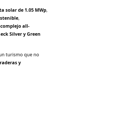
ta solar de 1.05 MWp
,
ostenible
,
 complejo all-
eck Silver y Green
: un turismo que no
uraderas y