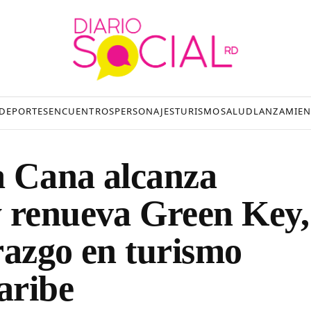
DEPORTES
ENCUENTROS
PERSONAJES
TURISMO
SALUD
LANZAMIEN
a Cana alcanza
y renueva Green Key,
razgo en turismo
aribe