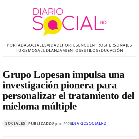
Saltar
al
contenido
PORTADA
SOCIALES
VIDA
DEPORTES
ENCUENTROS
PERSONAJES
TURISMO
SALUD
LANZAMIENTOS
ESTILOS
EDUCACIÓN
Grupo Lopesan impulsa una
investigación pionera para
personalizar el tratamiento del
mieloma múltiple
SOCIALES
DIARIOSOCIALRD
PUBLICADO
8 julio 2026