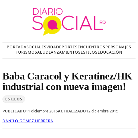
Saltar
al
contenido
PORTADA
SOCIALES
VIDA
DEPORTES
ENCUENTROS
PERSONAJES
TURISMO
SALUD
LANZAMIENTOS
ESTILOS
EDUCACIÓN
Baba Caracol y Keratinez/HK
industrial con nueva imagen!
ESTILOS
PUBLICADO
11 diciembre 2015
ACTUALIZADO
12 diciembre 2015
DANILO GÓMEZ HERRERA