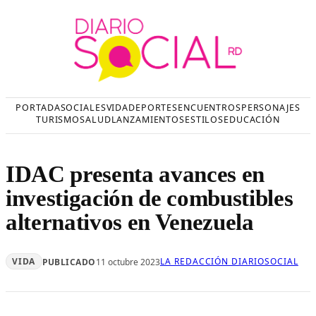
Saltar
al
contenido
PORTADA
SOCIALES
VIDA
DEPORTES
ENCUENTROS
PERSONAJES
TURISMO
SALUD
LANZAMIENTOS
ESTILOS
EDUCACIÓN
IDAC presenta avances en
investigación de combustibles
alternativos en Venezuela
VIDA
LA REDACCIÓN DIARIOSOCIAL
PUBLICADO
11 octubre 2023