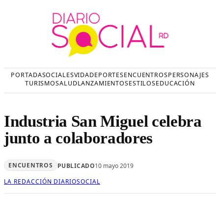
Saltar
al
contenido
PORTADA
SOCIALES
VIDA
DEPORTES
ENCUENTROS
PERSONAJES
TURISMO
SALUD
LANZAMIENTOS
ESTILOS
EDUCACIÓN
Industria San Miguel celebra
junto a colaboradores
ENCUENTROS
PUBLICADO
10 mayo 2019
LA REDACCIÓN DIARIOSOCIAL