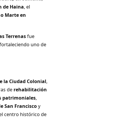
n de Haina
, el
no Marte en
as Terrenas
fue
 fortaleciendo uno de
e la Ciudad Colonial
,
ras de
rehabilitación
s patrimoniales
,
e San Francisco
y
l centro histórico de