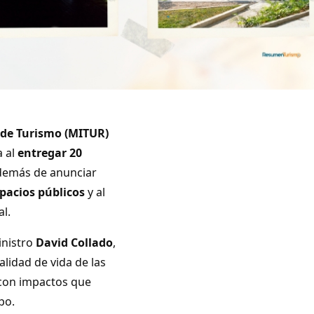
 de Turismo (MITUR)
a al
entregar 20
además de anunciar
pacios públicos
y al
l.
inistro
David Collado
,
calidad de vida de las
 con impactos que
po.