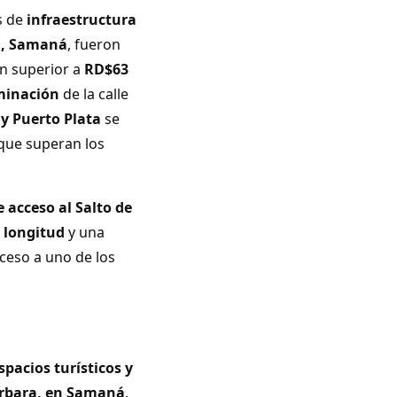
s de
infraestructura
l, Samaná
, fueron
ón superior a
RD$63
minación
de la calle
y Puerto Plata
se
 que superan los
e acceso al Salto de
 longitud
y una
ceso a uno de los
spacios turísticos y
rbara, en Samaná
,