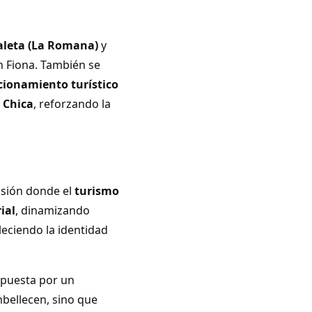
Caleta (La Romana)
y
án Fiona. También se
cionamiento turístico
 Chica
, reforzando la
isión donde el
turismo
ial
, dinamizando
leciendo la identidad
apuesta por un
mbellecen, sino que