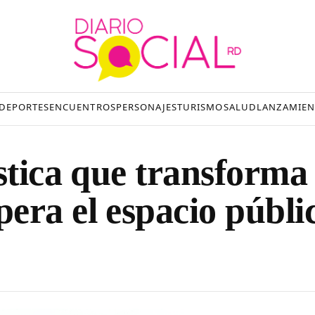
DEPORTES
ENCUENTROS
PERSONAJES
TURISMO
SALUD
LANZAMIEN
stica que transforma
era el espacio públi