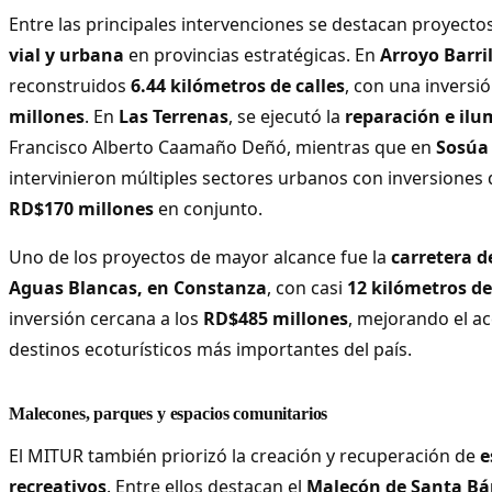
Entre las principales intervenciones se destacan proyecto
vial y urbana
en provincias estratégicas. En
Arroyo Barri
reconstruidos
6.44 kilómetros de calles
, con una inversi
millones
. En
Las Terrenas
, se ejecutó la
reparación e ilu
Francisco Alberto Caamaño Deñó, mientras que en
Sosúa 
intervinieron múltiples sectores urbanos con inversiones
RD$170 millones
en conjunto.
Uno de los proyectos de mayor alcance fue la
carretera d
Aguas Blancas, en Constanza
, con casi
12 kilómetros de
inversión cercana a los
RD$485 millones
, mejorando el ac
destinos ecoturísticos más importantes del país.
Malecones, parques y espacios comunitarios
El MITUR también priorizó la creación y recuperación de
e
recreativos
. Entre ellos destacan el
Malecón de Santa Bá