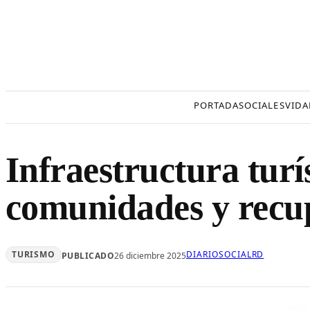
Saltar
al
contenido
PORTADA
SOCIALES
VIDA
Infraestructura turí
comunidades y recup
TURISMO
DIARIOSOCIALRD
PUBLICADO
26 diciembre 2025