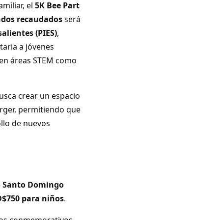
miliar, el
5K Bee Part
ondos recaudados
será
alientes (PIES)
,
taria a jóvenes
te en áreas STEM como
usca crear un espacio
rger, permitiendo que
ollo de nuevos
e
Santo Domingo
$750 para niños
.
culos conmemorativos