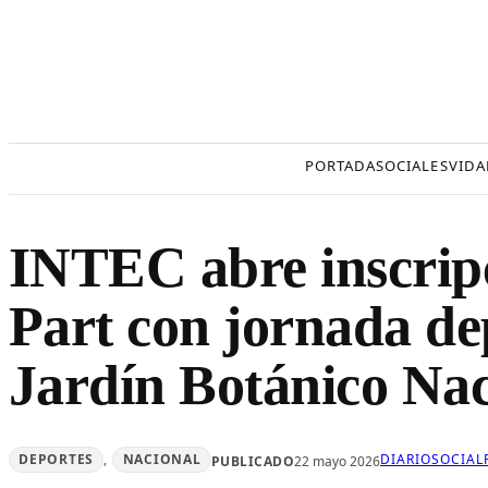
Saltar
al
contenido
PORTADA
SOCIALES
VIDA
INTEC abre inscripc
Part con jornada dep
Jardín Botánico Nac
DEPORTES
, 
NACIONAL
DIARIOSOCIAL
PUBLICADO
22 mayo 2026