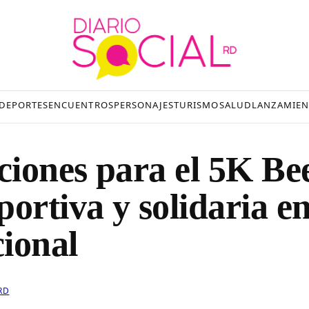
DEPORTES
ENCUENTROS
PERSONAJES
TURISMO
SALUD
LANZAMIEN
iones para el 5K Be
ortiva y solidaria en
ional
RD