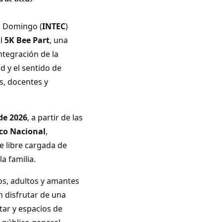
o Domingo (
INTEC
)
el
5K Bee Part
, una
ntegración de la
d y el sentido de
s, docentes y
de 2026
, a partir de las
ico Nacional
,
e libre cargada de
a familia.
os, adultos y amantes
n disfrutar de una
ar y espacios de