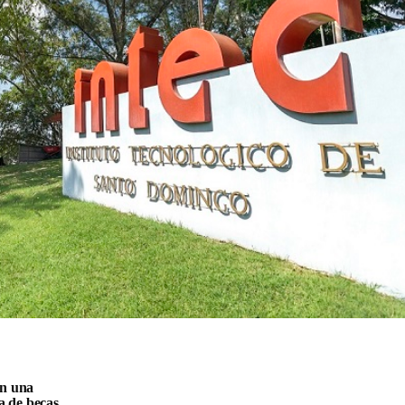
en una
a de becas