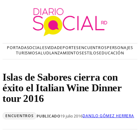
Saltar
al
contenido
PORTADA
SOCIALES
VIDA
DEPORTES
ENCUENTROS
PERSONAJES
TURISMO
SALUD
LANZAMIENTOS
ESTILOS
EDUCACIÓN
Islas de Sabores cierra con
éxito el Italian Wine Dinner
tour 2016
ENCUENTROS
DANILO GÓMEZ HERRERA
PUBLICADO
19 julio 2016