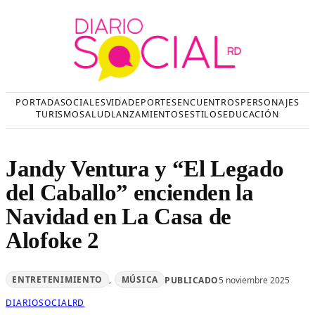
Saltar
al
contenido
PORTADA
SOCIALES
VIDA
DEPORTES
ENCUENTROS
PERSONAJES
TURISMO
SALUD
LANZAMIENTOS
ESTILOS
EDUCACIÓN
Jandy Ventura y “El Legado
del Caballo” encienden la
Navidad en La Casa de
Alofoke 2
ENTRETENIMIENTO
, 
MÚSICA
PUBLICADO
5 noviembre 2025
DIARIOSOCIALRD