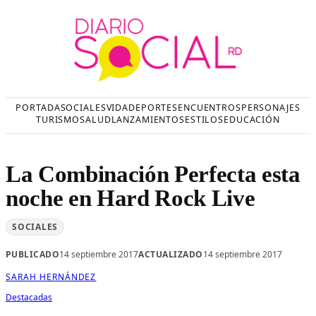
Saltar
al
contenido
PORTADA
SOCIALES
VIDA
DEPORTES
ENCUENTROS
PERSONAJES
TURISMO
SALUD
LANZAMIENTOS
ESTILOS
EDUCACIÓN
La Combinación Perfecta esta
noche en Hard Rock Live
SOCIALES
PUBLICADO
14 septiembre 2017
ACTUALIZADO
14 septiembre 2017
SARAH HERNÁNDEZ
Destacadas