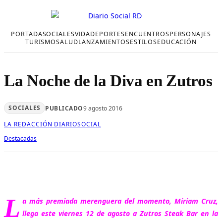
Saltar
al
contenido
PORTADA
SOCIALES
VIDA
DEPORTES
ENCUENTROS
PERSONAJES
TURISMO
SALUD
LANZAMIENTOS
ESTILOS
EDUCACIÓN
La Noche de la Diva en Zutros
SOCIALES
PUBLICADO
9 agosto 2016
LA REDACCIÓN DIARIOSOCIAL
Destacadas
L
a más premiada merenguera del momento, Miriam Cruz,
llega este viernes 12 de agosto a Zutros Steak Bar en la