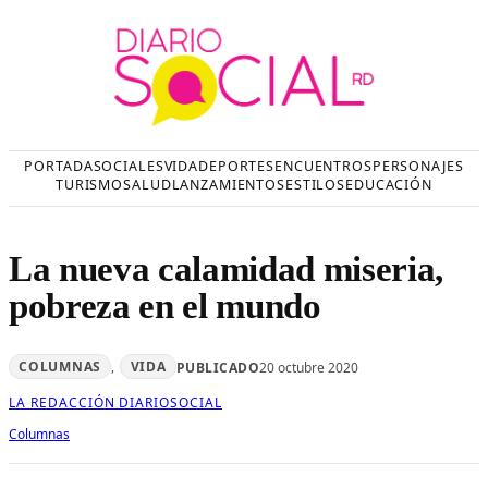
Saltar
al
contenido
PORTADA
SOCIALES
VIDA
DEPORTES
ENCUENTROS
PERSONAJES
TURISMO
SALUD
LANZAMIENTOS
ESTILOS
EDUCACIÓN
La nueva calamidad miseria,
pobreza en el mundo
COLUMNAS
, 
VIDA
PUBLICADO
20 octubre 2020
LA REDACCIÓN DIARIOSOCIAL
Columnas