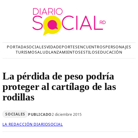
Saltar
al
contenido
PORTADA
SOCIALES
VIDA
DEPORTES
ENCUENTROS
PERSONAJES
TURISMO
SALUD
LANZAMIENTOS
ESTILOS
EDUCACIÓN
La pérdida de peso podría
proteger al cartílago de las
rodillas
SOCIALES
PUBLICADO
2 diciembre 2015
LA REDACCIÓN DIARIOSOCIAL