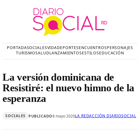
Saltar
al
contenido
PORTADA
SOCIALES
VIDA
DEPORTES
ENCUENTROS
PERSONAJES
TURISMO
SALUD
LANZAMIENTOS
ESTILOS
EDUCACIÓN
La versión dominicana de
Resistiré: el nuevo himno de la
esperanza
SOCIALES
LA REDACCIÓN DIARIOSOCIAL
PUBLICADO
8 mayo 2020