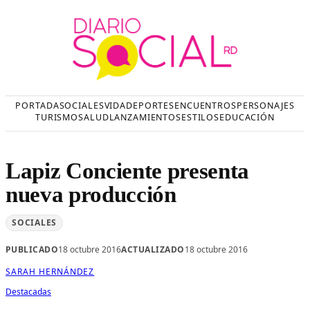
Saltar
al
contenido
PORTADA
SOCIALES
VIDA
DEPORTES
ENCUENTROS
PERSONAJES
TURISMO
SALUD
LANZAMIENTOS
ESTILOS
EDUCACIÓN
Lapiz Conciente presenta
nueva producción
SOCIALES
PUBLICADO
18 octubre 2016
ACTUALIZADO
18 octubre 2016
SARAH HERNÁNDEZ
Destacadas