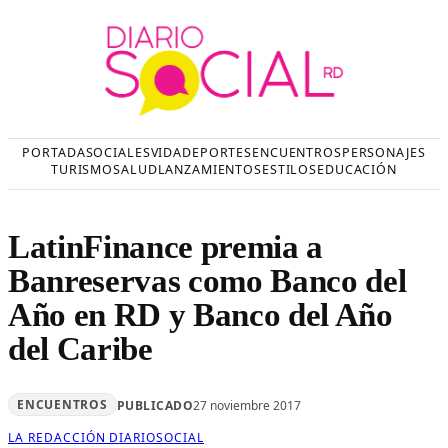
Saltar
al
contenido
PORTADA
SOCIALES
VIDA
DEPORTES
ENCUENTROS
PERSONAJES
TURISMO
SALUD
LANZAMIENTOS
ESTILOS
EDUCACIÓN
LatinFinance premia a
Banreservas como Banco del
Año en RD y Banco del Año
del Caribe
ENCUENTROS
PUBLICADO
27 noviembre 2017
LA REDACCIÓN DIARIOSOCIAL