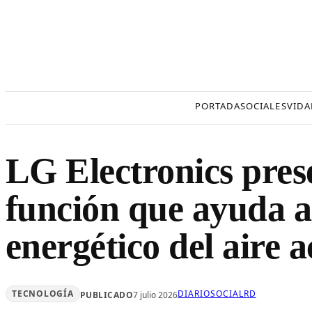
Saltar
al
contenido
PORTADA
SOCIALES
VIDA
LG Electronics pre
función que ayuda a
energético del aire 
TECNOLOGÍA
DIARIOSOCIALRD
PUBLICADO
7 julio 2026