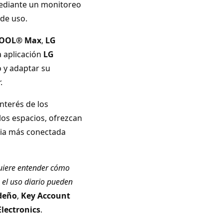
mediante un monitoreo
 de uso.
COOL® Max
,
LG
la aplicación
LG
 y adaptar su
.
nterés de los
os espacios, ofrezcan
cia más conectada
 quiere entender cómo
 el uso diario pueden
edeño
,
Key Account
lectronics
.