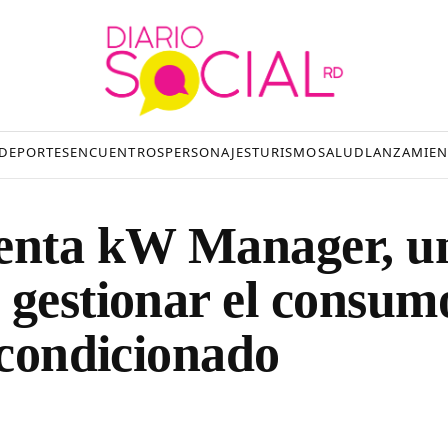
DEPORTES
ENCUENTROS
PERSONAJES
TURISMO
SALUD
LANZAMIEN
senta kW Manager, u
 gestionar el consum
acondicionado