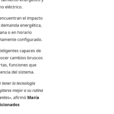
o eléctrico.
 encuentran el impacto
r demanda energética,
ana o en horario
eviamente configurado.
teligentes capaces de
onocer cambios bruscos
tas, funciones que
encia del sistema.
 tener la tecnología
ptarse mejor a su rutina
ientes»
, afirmó
María
icionados