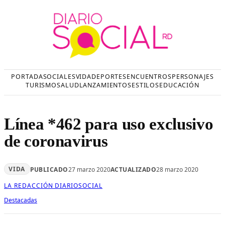
Saltar
al
contenido
PORTADA
SOCIALES
VIDA
DEPORTES
ENCUENTROS
PERSONAJES
TURISMO
SALUD
LANZAMIENTOS
ESTILOS
EDUCACIÓN
Línea *462 para uso exclusivo
de coronavirus
VIDA
PUBLICADO
27 marzo 2020
ACTUALIZADO
28 marzo 2020
LA REDACCIÓN DIARIOSOCIAL
Destacadas