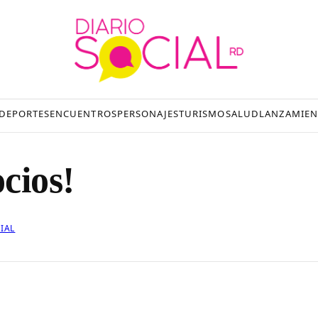
DEPORTES
ENCUENTROS
PERSONAJES
TURISMO
SALUD
LANZAMIEN
cios!
IAL