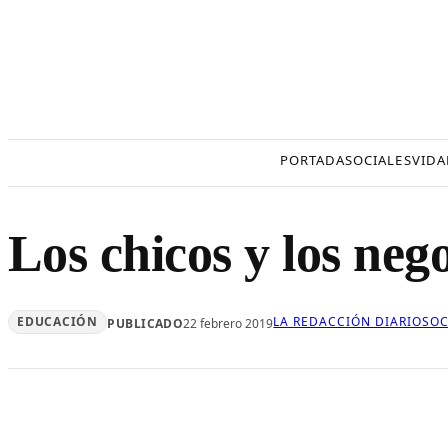
Saltar
al
contenido
PORTADA
SOCIALES
VIDA
Los chicos y los nego
EDUCACIÓN
LA REDACCIÓN DIARIOSOC
PUBLICADO
22 febrero 2019