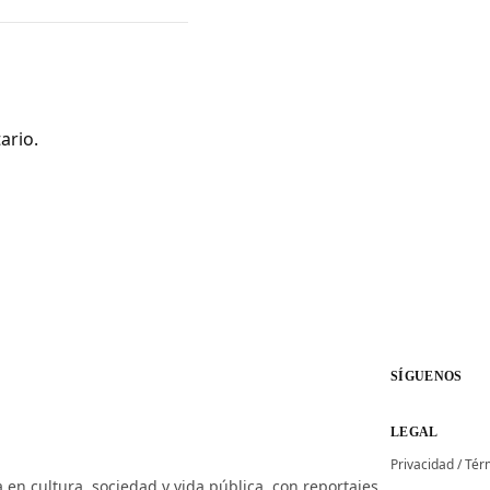
ario.
SÍGUENOS
LEGAL
Privacidad
/
Tér
 en cultura, sociedad y vida pública, con reportajes