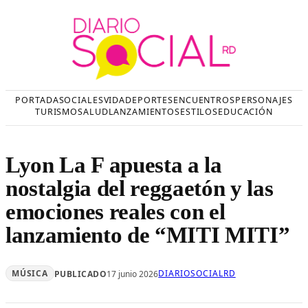
Saltar
al
contenido
PORTADA
SOCIALES
VIDA
DEPORTES
ENCUENTROS
PERSONAJES
TURISMO
SALUD
LANZAMIENTOS
ESTILOS
EDUCACIÓN
Lyon La F apuesta a la
nostalgia del reggaetón y las
emociones reales con el
lanzamiento de “MITI MITI”
MÚSICA
DIARIOSOCIALRD
PUBLICADO
17 junio 2026