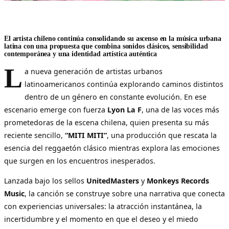
El artista chileno continúa consolidando su ascenso en la música urbana
latina con una propuesta que combina sonidos clásicos, sensibilidad
contemporánea y una identidad artística auténtica
L
a nueva generación de artistas urbanos
latinoamericanos continúa explorando caminos distintos
dentro de un género en constante evolución. En ese
escenario emerge con fuerza
Lyon La F
, una de las voces más
prometedoras de la escena chilena, quien presenta su más
reciente sencillo,
“MITI MITI”
, una producción que rescata la
esencia del reggaetón clásico mientras explora las emociones
que surgen en los encuentros inesperados.
Lanzada bajo los sellos
UnitedMasters
y
Monkeys Records
Music
, la canción se construye sobre una narrativa que conecta
con experiencias universales: la atracción instantánea, la
incertidumbre y el momento en que el deseo y el miedo