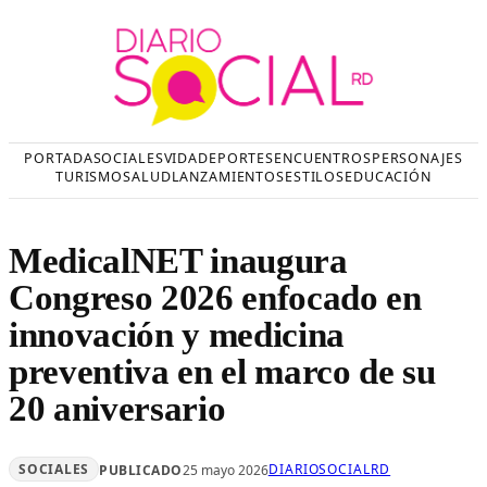
Saltar
al
contenido
PORTADA
SOCIALES
VIDA
DEPORTES
ENCUENTROS
PERSONAJES
TURISMO
SALUD
LANZAMIENTOS
ESTILOS
EDUCACIÓN
MedicalNET inaugura
Congreso 2026 enfocado en
innovación y medicina
preventiva en el marco de su
20 aniversario
SOCIALES
DIARIOSOCIALRD
PUBLICADO
25 mayo 2026