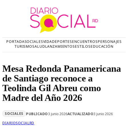
Saltar
al
contenido
PORTADA
SOCIALES
VIDA
DEPORTES
ENCUENTROS
PERSONAJES
TURISMO
SALUD
LANZAMIENTOS
ESTILOS
EDUCACIÓN
Mesa Redonda Panamericana
de Santiago reconoce a
Teolinda Gil Abreu como
Madre del Año 2026
SOCIALES
PUBLICADO
3 junio 2026
ACTUALIZADO
3 junio 2026
DIARIOSOCIALRD