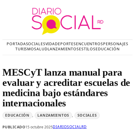
Saltar
al
contenido
PORTADA
SOCIALES
VIDA
DEPORTES
ENCUENTROS
PERSONAJES
TURISMO
SALUD
LANZAMIENTOS
ESTILOS
EDUCACIÓN
MESCyT lanza manual para
evaluar y acreditar escuelas de
medicina bajo estándares
internacionales
EDUCACIÓN
, 
LANZAMIENTOS
, 
SOCIALES
DIARIOSOCIALRD
PUBLICADO
15 octubre 2025