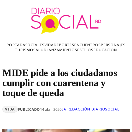
Saltar
al
contenido
PORTADA
SOCIALES
VIDA
DEPORTES
ENCUENTROS
PERSONAJES
TURISMO
SALUD
LANZAMIENTOS
ESTILOS
EDUCACIÓN
MIDE pide a los ciudadanos
cumplir con cuarentena y
toque de queda
VIDA
LA REDACCIÓN DIARIOSOCIAL
PUBLICADO
14 abril 2020