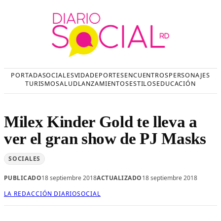
Saltar
al
contenido
PORTADA
SOCIALES
VIDA
DEPORTES
ENCUENTROS
PERSONAJES
TURISMO
SALUD
LANZAMIENTOS
ESTILOS
EDUCACIÓN
Milex Kinder Gold te lleva a
ver el gran show de PJ Masks
SOCIALES
PUBLICADO
18 septiembre 2018
ACTUALIZADO
18 septiembre 2018
LA REDACCIÓN DIARIOSOCIAL