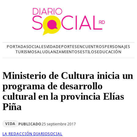
Saltar
al
contenido
PORTADA
SOCIALES
VIDA
DEPORTES
ENCUENTROS
PERSONAJES
TURISMO
SALUD
LANZAMIENTOS
ESTILOS
EDUCACIÓN
Ministerio de Cultura inicia un
programa de desarrollo
cultural en la provincia Elías
Piña
VIDA
PUBLICADO
25 septiembre 2017
LA REDACCIÓN DIARIOSOCIAL