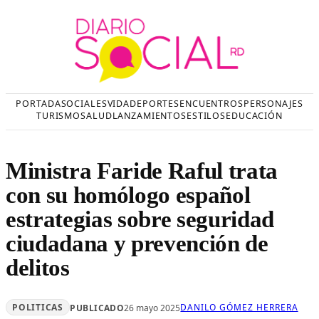
Saltar
al
contenido
PORTADA
SOCIALES
VIDA
DEPORTES
ENCUENTROS
PERSONAJES
TURISMO
SALUD
LANZAMIENTOS
ESTILOS
EDUCACIÓN
Ministra Faride Raful trata
con su homólogo español
estrategias sobre seguridad
ciudadana y prevención de
delitos
POLITICAS
DANILO GÓMEZ HERRERA
PUBLICADO
26 mayo 2025