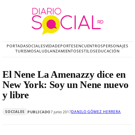
Saltar
al
contenido
PORTADA
SOCIALES
VIDA
DEPORTES
ENCUENTROS
PERSONAJES
TURISMO
SALUD
LANZAMIENTOS
ESTILOS
EDUCACIÓN
El Nene La Amenazzy dice en
New York: Soy un Nene nuevo
y libre
SOCIALES
DANILO GÓMEZ HERRERA
PUBLICADO
7 junio 2017