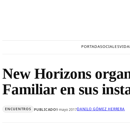
Saltar
al
contenido
PORTADA
SOCIALES
VIDA
New Horizons organi
Familiar en sus inst
ENCUENTROS
DANILO GÓMEZ HERRERA
PUBLICADO
9 mayo 2017