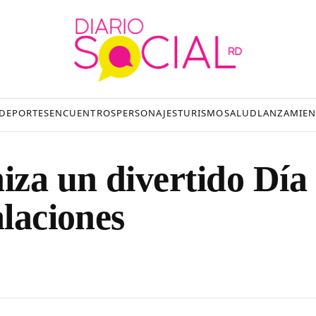
DEPORTES
ENCUENTROS
PERSONAJES
TURISMO
SALUD
LANZAMIEN
za un divertido Día
alaciones