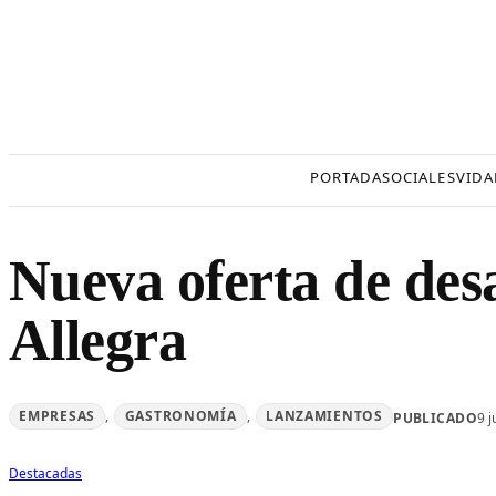
Saltar
al
contenido
PORTADA
SOCIALES
VIDA
Nueva oferta de des
Allegra
EMPRESAS
, 
GASTRONOMÍA
, 
LANZAMIENTOS
PUBLICADO
9 
Destacadas