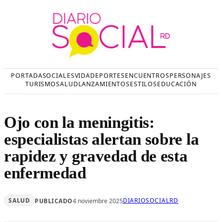
Saltar
al
contenido
PORTADA
SOCIALES
VIDA
DEPORTES
ENCUENTROS
PERSONAJES
TURISMO
SALUD
LANZAMIENTOS
ESTILOS
EDUCACIÓN
Ojo con la meningitis:
especialistas alertan sobre la
rapidez y gravedad de esta
enfermedad
SALUD
DIARIOSOCIALRD
PUBLICADO
4 noviembre 2025