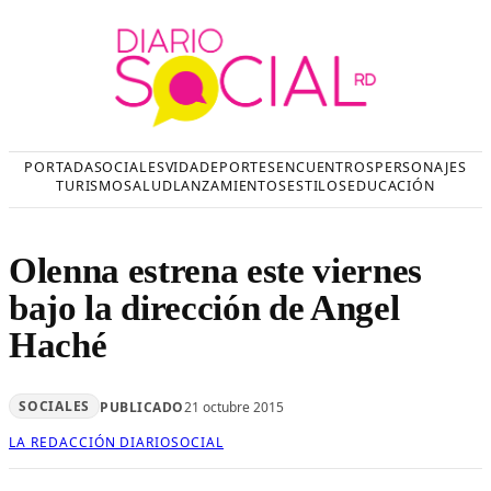
Saltar
al
contenido
PORTADA
SOCIALES
VIDA
DEPORTES
ENCUENTROS
PERSONAJES
TURISMO
SALUD
LANZAMIENTOS
ESTILOS
EDUCACIÓN
Olenna estrena este viernes
bajo la dirección de Angel
Haché
SOCIALES
PUBLICADO
21 octubre 2015
LA REDACCIÓN DIARIOSOCIAL