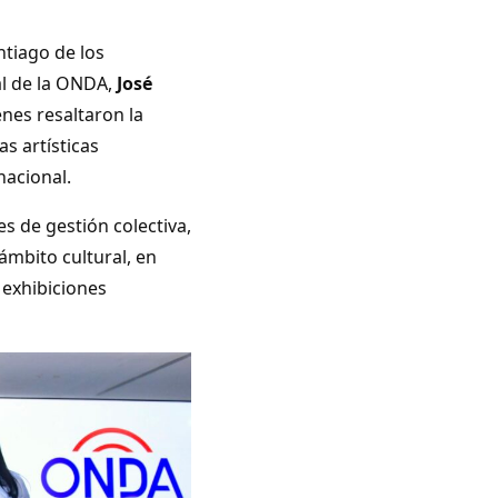
ntiago de los
al de la ONDA,
José
enes resaltaron la
as artísticas
nacional.
es de gestión colectiva,
ámbito cultural, en
exhibiciones