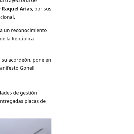
a trayectoria de
y
Raquel Arias
, por sus
cional.
ta un reconocimiento
de la República
n su acordeón, pone en
manifestó Gonell
idades de gestión
entregadas placas de