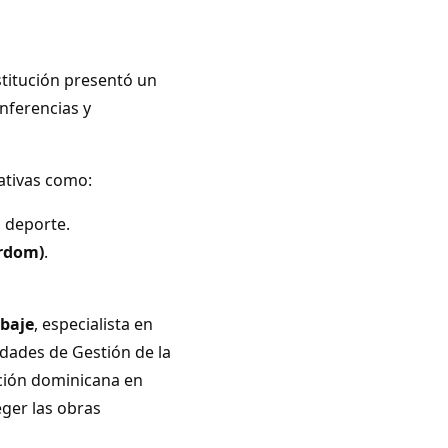
nstitución presentó un
nferencias y
ativas como:
 deporte.
rdom)
.
rbaje
, especialista en
dades de Gestión de la
ación dominicana en
eger las obras