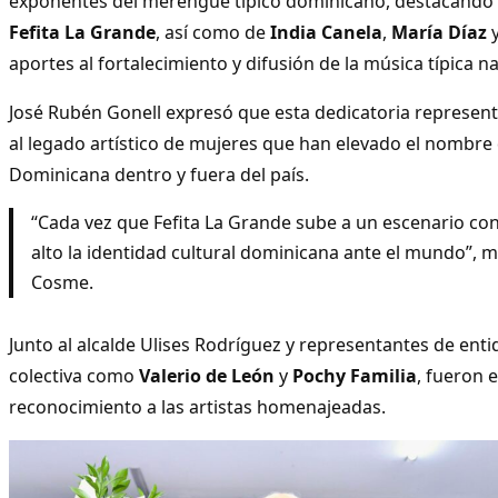
exponentes del merengue típico dominicano, destacando l
Fefita La Grande
, así como de
India Canela
,
María Díaz
aportes al fortalecimiento y difusión de la música típica na
José Rubén Gonell expresó que esta dedicatoria represen
al legado artístico de mujeres que han elevado el nombre 
Dominicana dentro y fuera del país.
“Cada vez que Fefita La Grande sube a un escenario co
alto la identidad cultural dominicana ante el mundo”, 
Cosme.
Junto al alcalde Ulises Rodríguez y representantes de ent
colectiva como
Valerio de León
y
Pochy Familia
, fueron 
reconocimiento a las artistas homenajeadas.