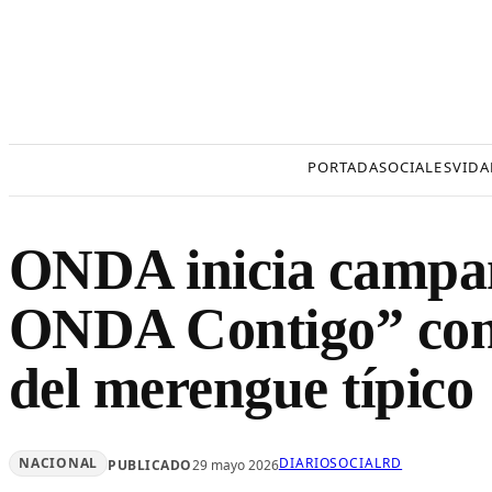
Saltar
al
contenido
PORTADA
SOCIALES
VIDA
ONDA inicia campa
ONDA Contigo” con
del merengue típico
NACIONAL
DIARIOSOCIALRD
PUBLICADO
29 mayo 2026