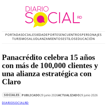
Saltar
al
contenido
PORTADA
SOCIALES
VIDA
DEPORTES
ENCUENTROS
PERSONAJES
TURISMO
SALUD
LANZAMIENTOS
ESTILOS
EDUCACIÓN
Panacrédito celebra 15 años
con más de 100,000 clientes y
una alianza estratégica con
Claro
SOCIALES
PUBLICADO
29 junio 2026
ACTUALIZADO
29 junio 2026
DIARIOSOCIALRD