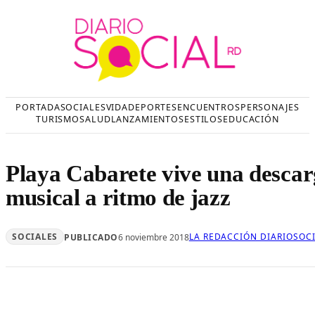
Saltar
al
contenido
PORTADA
SOCIALES
VIDA
DEPORTES
ENCUENTROS
PERSONAJES
TURISMO
SALUD
LANZAMIENTOS
ESTILOS
EDUCACIÓN
Playa Cabarete vive una desca
musical a ritmo de jazz
SOCIALES
LA REDACCIÓN DIARIOSOC
PUBLICADO
6 noviembre 2018