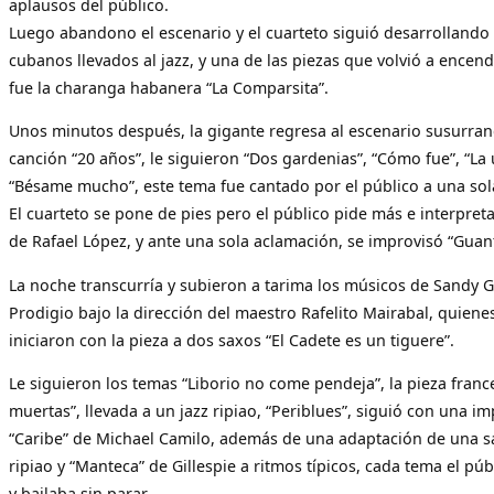
aplausos del público.
Luego abandono el escenario y el cuarteto siguió desarrollando
cubanos llevados al jazz, y una de las piezas que volvió a encend
fue la charanga habanera “La Comparsita”.
Unos minutos después, la gigante regresa al escenario susurran
canción “20 años”, le siguieron “Dos gardenias”, “Cómo fue”, “La
“Bésame mucho”, este tema fue cantado por el público a una sol
El cuarteto se pone de pies pero el público pide más e interpretan
de Rafael López, y ante una sola aclamación, se improvisó “Gua
La noche transcurría y subieron a tarima los músicos de Sandy Ga
Prodigio bajo la dirección del maestro Rafelito Mairabal, quien
iniciaron con la pieza a dos saxos “El Cadete es un tiguere”.
Le siguieron los temas “Liborio no come pendeja”, la pieza franc
muertas”, llevada a un jazz ripiao, “Periblues”, siguió con una i
“Caribe” de Michael Camilo, además de una adaptación de una s
ripiao y “Manteca” de Gillespie a ritmos típicos, cada tema el púb
y bailaba sin parar.