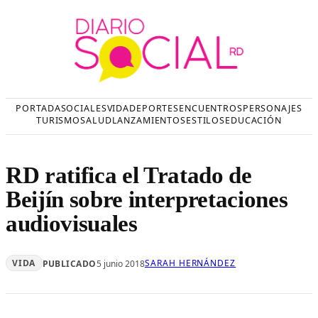
Saltar
al
contenido
PORTADA
SOCIALES
VIDA
DEPORTES
ENCUENTROS
PERSONAJES
TURISMO
SALUD
LANZAMIENTOS
ESTILOS
EDUCACIÓN
RD ratifica el Tratado de
Beijín sobre interpretaciones
audiovisuales
VIDA
SARAH HERNÁNDEZ
PUBLICADO
5 junio 2018