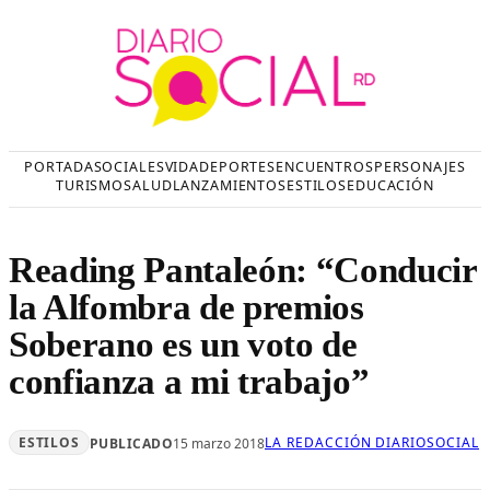
Saltar
al
contenido
PORTADA
SOCIALES
VIDA
DEPORTES
ENCUENTROS
PERSONAJES
TURISMO
SALUD
LANZAMIENTOS
ESTILOS
EDUCACIÓN
Reading Pantaleón: “Conducir
la Alfombra de premios
Soberano es un voto de
confianza a mi trabajo”
ESTILOS
LA REDACCIÓN DIARIOSOCIAL
PUBLICADO
15 marzo 2018