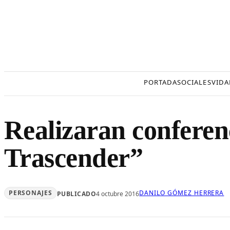
Saltar
al
contenido
PORTADA
SOCIALES
VIDA
Realizaran conferen
Trascender”
PERSONAJES
DANILO GÓMEZ HERRERA
PUBLICADO
4 octubre 2016