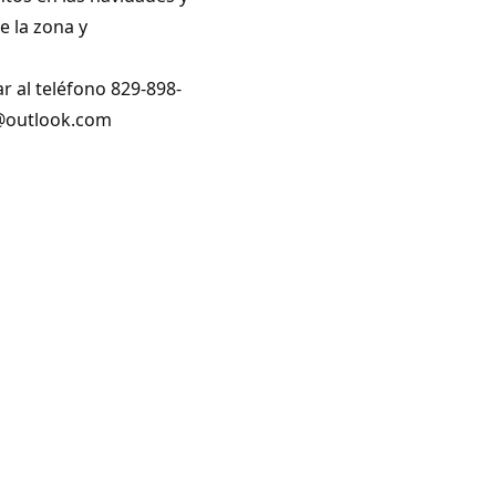
e la zona y
r al teléfono 829-898-
@outlook.com